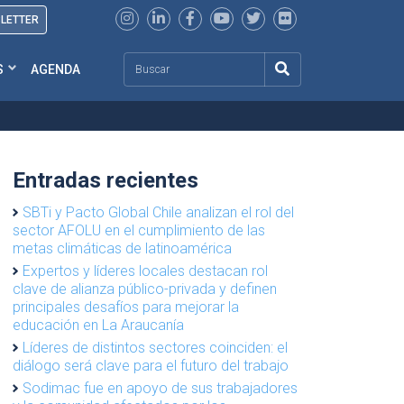
SLETTER
Search
S
AGENDA
Entradas recientes
SBTi y Pacto Global Chile analizan el rol del
sector AFOLU en el cumplimiento de las
metas climáticas de latinoamérica
Expertos y líderes locales destacan rol
clave de alianza público-privada y definen
principales desafíos para mejorar la
educación en La Araucanía
Líderes de distintos sectores coinciden: el
diálogo será clave para el futuro del trabajo
Sodimac fue en apoyo de sus trabajadores