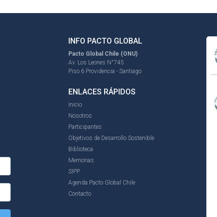
INFO PACTO GLOBAL
Pacto Global Chile (ONU)
Av. Los Leones N°745
Piso 6 Providencia - Santiago
ENLACES RÁPIDOS
Inicio
Nosotros
Participantes
Objetivos de Desarrollo Sostenible
Biblioteca
Memorias
SIPP
Agenda Pacto Global Chile
Contacto