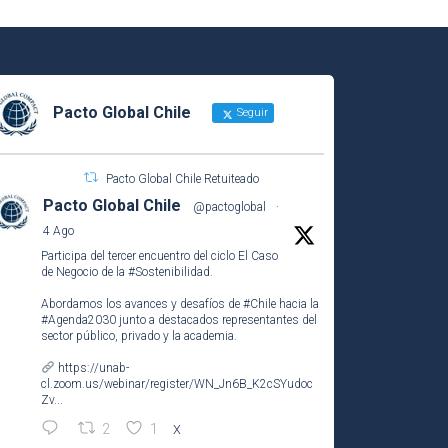
Pacto Global Chile
Seguir
Pacto Global Chile Retuiteado
Pacto Global Chile
@pactoglobal
·
4 Ago
Participa del tercer encuentro del ciclo El Caso
de Negocio de la
#Sostenibilidad
.
Abordamos los avances y desafíos de
#Chile
hacia la
#Agenda2030
junto a destacados representantes del
sector público, privado y la academia.
https://unab-
cl.zoom.us/webinar/register/WN_Jn6B_K2cSYudoc
Zv...
2
1
X