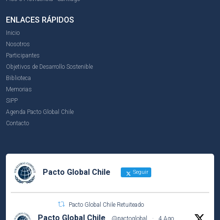
ENLACES RÁPIDOS
Inicio
Nosotros
Participantes
Objetivos de Desarrollo Sostenible
Biblioteca
Memorias
SIPP
Agenda Pacto Global Chile
Contacto
Pacto Global Chile
Seguir
Pacto Global Chile Retuiteado
Pacto Global Chile
@pactoglobal
·
4 Ago