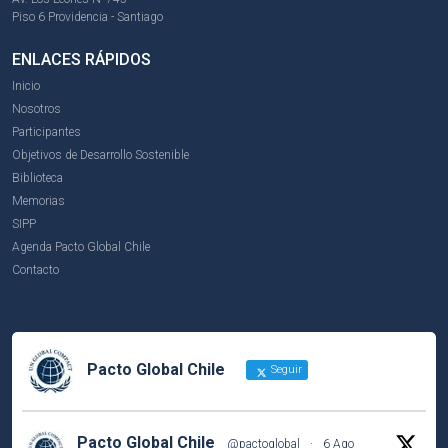
Piso 6 Providencia - Santiago
ENLACES RÁPIDOS
Inicio
Nosotros
Participantes
Objetivos de Desarrollo Sostenible
Biblioteca
Memorias
SIPP
Agenda Pacto Global Chile
Contacto
Pacto Global Chile
Seguir
Pacto Global Chile
@pactoglobal
·
6 Ago