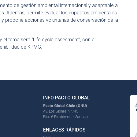
rumento de gestión ambiental internacional y adaptable a
res. Además, permite evaluar los impactos ambientales
s y propone acciones voluntarias de conservación de la
 el tema será “Life cycle assesment”, con el
enibilidad de KPMG.
INFO PACTO GLOBAL
Pacto Global Chile (ONU)
Av. Los Leones N°745
Piso 6 Providencia - Santiago
ENLACES RÁPIDOS