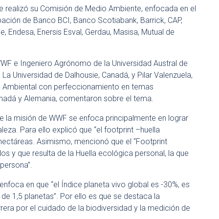
e realizó su Comisión de Medio Ambiente, enfocada en el
cipación de Banco BCI, Banco Scotiabank, Barrick, CAP,
e, Endesa, Enersis Esval, Gerdau, Masisa, Mutual de
 WWF e Ingeniero Agrónomo de la Universidad Austral de
 La Universidad de Dalhousie, Canadá, y Pilar Valenzuela,
era Ambiental con perfeccionamiento en temas
Canadá y Alemania, comentaron sobre el tema.
ue la misión de WWF se enfoca principalmente en lograr
za. Para ello explicó que “el footprint –huella
 hectáreas. Asimismo, mencionó que el “Footprint
s y que resulta de la Huella ecológica personal, la que
 persona”.
nfoca en que “el Índice planeta vivo global es -30%, es
de 1,5 planetas”. Por ello es que se destaca la
rera por el cuidado de la biodiversidad y la medición de