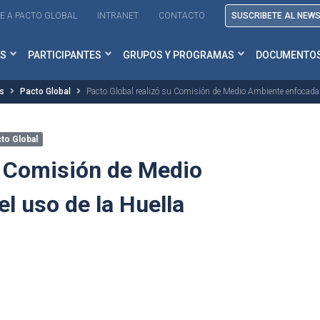
E A PACTO GLOBAL
INTRANET
CONTACTO
SUSCRIBETE AL NEW
S
PARTICIPANTES
GRUPOS Y PROGRAMAS
DOCUMENTO
as
Pacto Global
Pacto Global realizó su Comisión de Medio Ambiente enfocada e
to Global
u Comisión de Medio
l uso de la Huella