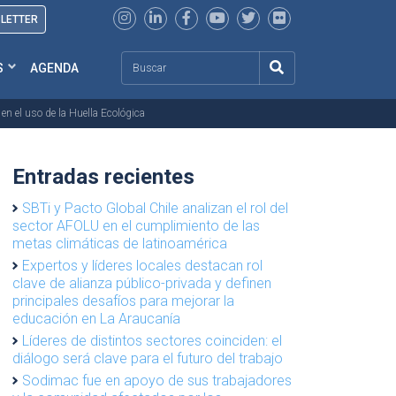
SLETTER
Search
S
AGENDA
n el uso de la Huella Ecológica
Entradas recientes
SBTi y Pacto Global Chile analizan el rol del
sector AFOLU en el cumplimiento de las
metas climáticas de latinoamérica
Expertos y líderes locales destacan rol
clave de alianza público-privada y definen
principales desafíos para mejorar la
educación en La Araucanía
Líderes de distintos sectores coinciden: el
diálogo será clave para el futuro del trabajo
Sodimac fue en apoyo de sus trabajadores