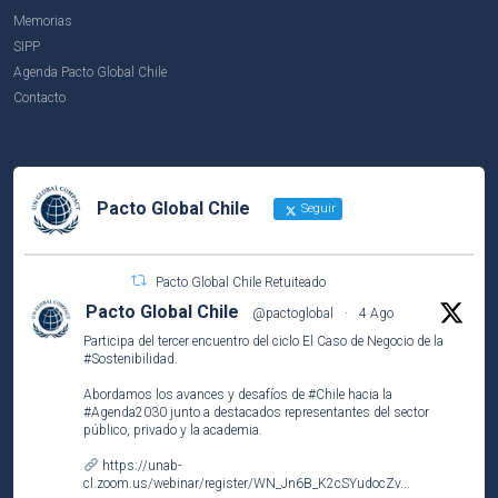
Memorias
SIPP
Agenda Pacto Global Chile
Contacto
Pacto Global Chile
Seguir
Pacto Global Chile Retuiteado
Pacto Global Chile
@pactoglobal
·
4 Ago
Participa del tercer encuentro del ciclo El Caso de Negocio de la
#Sostenibilidad
.
Abordamos los avances y desafíos de
#Chile
hacia la
#Agenda2030
junto a destacados representantes del sector
público, privado y la academia.
https://unab-
cl.zoom.us/webinar/register/WN_Jn6B_K2cSYudocZv...