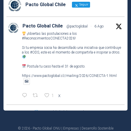
Pacto Global Chile
Seguir
Pacto Global Chile
@pactoglobal
·
6 Ago
¡Abiertas las postulaciones a los
#ReconocimientosCONECTA2026
!
Si tu empresa socia ha desarrollado una iniciativa que contribuye
a los
#ODS
, este es el momento de compartirla e inspirar a otros.
Postula tu caso hasta el 31 de agosto.
https://www.pactoglobal.cl//mailing/2026/CONECTA-1.html
1
X
Pacto Global Chile Retuiteado
Pacto Global Chile
@pactoglobal
·
4 Ago
Participa del tercer encuentro del ciclo El Caso de Negocio de la
© 2026 - Pacto Global ONU | Empresas | Desarrollo Sostenible