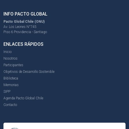
INFO PACTO GLOBAL
Pacto Global Chile (ONU)
Av. Los Leones N°745
Piso 6 Providencia - Santiago
ENLACES RÁPIDOS
Inicio
Nosotros
Participantes
Objetivos de Desarrollo Sostenible
Biblioteca
Memorias
SIPP
Agenda Pacto Global Chile
Contacto