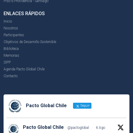
Piso 6 Providencia - Santiago
ENLACES RÁPIDOS
Inicio
Nosotros
Participantes
Objetivos de Desarrollo Sostenible
Biblioteca
Memorias
SIPP
Agenda Pacto Global Chile
Contacto
Pacto Global Chile
Seguir
Pacto Global Chile
@pactoglobal
·
6 Ago