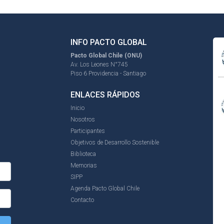
INFO PACTO GLOBAL
Pacto Global Chile (ONU)
Av. Los Leones N°745
Piso 6 Providencia - Santiago
ENLACES RÁPIDOS
Inicio
Nosotros
Participantes
Objetivos de Desarrollo Sostenible
Biblioteca
Memorias
SIPP
Agenda Pacto Global Chile
Contacto