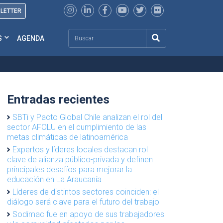
SLETTER
Search
S
AGENDA
Entradas recientes
SBTi y Pacto Global Chile analizan el rol del
sector AFOLU en el cumplimiento de las
metas climáticas de latinoamérica
Expertos y líderes locales destacan rol
clave de alianza público-privada y definen
principales desafíos para mejorar la
educación en La Araucanía
Líderes de distintos sectores coinciden: el
diálogo será clave para el futuro del trabajo
Sodimac fue en apoyo de sus trabajadores