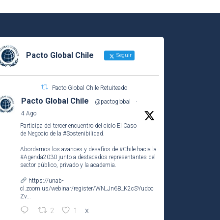
Pacto Global Chile
Seguir
Pacto Global Chile Retuiteado
Pacto Global Chile
@pactoglobal
·
4 Ago
Participa del tercer encuentro del ciclo El Caso
de Negocio de la
#Sostenibilidad
.
Abordamos los avances y desafíos de
#Chile
hacia la
#Agenda2030
junto a destacados representantes del
sector público, privado y la academia.
https://unab-
cl.zoom.us/webinar/register/WN_Jn6B_K2cSYudoc
Zv...
2
1
X