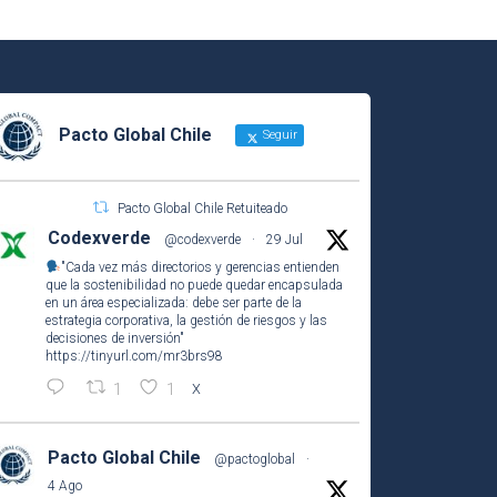
Pacto Global Chile
Seguir
Pacto Global Chile Retuiteado
Codexverde
@codexverde
·
29 Jul
"Cada vez más directorios y gerencias entienden
que la sostenibilidad no puede quedar encapsulada
en un área especializada: debe ser parte de la
estrategia corporativa, la gestión de riesgos y las
decisiones de inversión"
https://tinyurl.com/mr3brs98
1
1
X
Pacto Global Chile
@pactoglobal
·
4 Ago