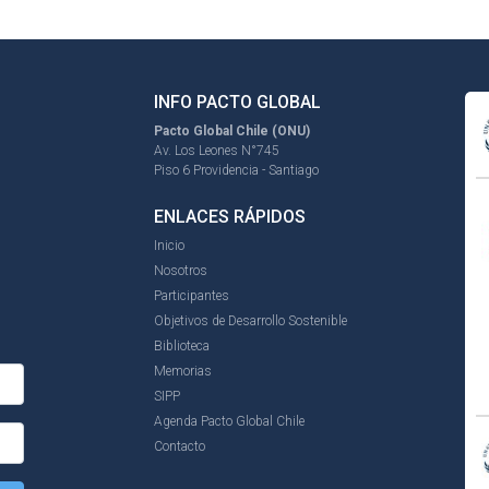
INFO PACTO GLOBAL
Pacto Global Chile (ONU)
Av. Los Leones N°745
Piso 6 Providencia - Santiago
ENLACES RÁPIDOS
Inicio
Nosotros
Participantes
Objetivos de Desarrollo Sostenible
Biblioteca
Memorias
SIPP
Agenda Pacto Global Chile
Contacto