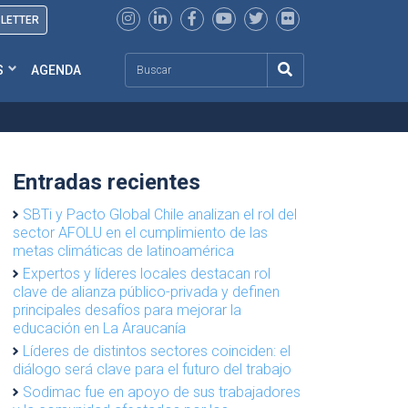
SLETTER
Search
S
AGENDA
Entradas recientes
SBTi y Pacto Global Chile analizan el rol del
sector AFOLU en el cumplimiento de las
metas climáticas de latinoamérica
Expertos y líderes locales destacan rol
clave de alianza público-privada y definen
principales desafíos para mejorar la
educación en La Araucanía
Líderes de distintos sectores coinciden: el
diálogo será clave para el futuro del trabajo
Sodimac fue en apoyo de sus trabajadores