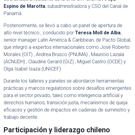
Espino de Marotta
, subadministradora y CSO del Canal de
Panamá
.
Posteriormente, se llevó a cabo un panel de apertura de
alto nivel técnico
, conducido por
Teresa Moll de Alba
,
senior manager Latin America & Caribbean, de Pacto Global,
que integró a expertos internacionales como José Roberto
Morales (OIT)
, Andrea Brusco (PNUMA)
, Mauricio Lazala
(ACNUDH)
, Claudine Gerard (GIZ)
, Miguel Castro (OCDE)
y
Olga Isabel Isaza (UNICEF)
.
Durante los talleres y paneles se abordaron herramientas
prácticas y marcos regulatorios sobre desafíos emergentes
para el sector privado, tales como i
nteligencia artificial y
derechos humanos,
t
ransición justa
,
mecanismos de queja
eficaces
y g
estión de impactos en cadenas de suministro y
trabajo decente
.
Participación y liderazgo chileno