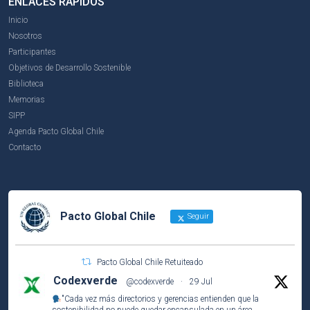
ENLACES RÁPIDOS
Inicio
Nosotros
Participantes
Objetivos de Desarrollo Sostenible
Biblioteca
Memorias
SIPP
Agenda Pacto Global Chile
Contacto
Pacto Global Chile
Seguir
Pacto Global Chile Retuiteado
Codexverde
@codexverde
·
29 Jul
"Cada vez más directorios y gerencias entienden que la