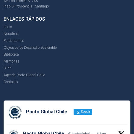
Av. Los Leones N°745
Piso 6 Providencia - Santiago
ENLACES RÁPIDOS
Inicio
Nosotros
Participantes
Objetivos de Desarrollo Sostenible
Biblioteca
Memorias
SIPP
Agenda Pacto Global Chile
Contacto
Pacto Global Chile
Seguir
Pacto Global Chile