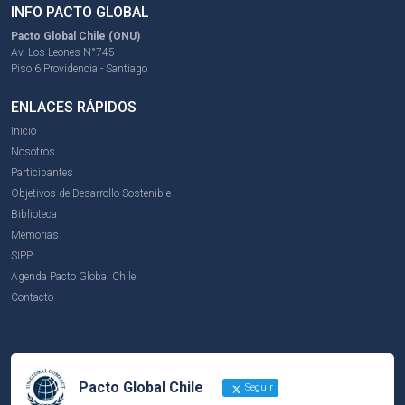
INFO PACTO GLOBAL
Pacto Global Chile (ONU)
Av. Los Leones N°745
Piso 6 Providencia - Santiago
ENLACES RÁPIDOS
Inicio
Nosotros
Participantes
Objetivos de Desarrollo Sostenible
Biblioteca
Memorias
SIPP
Agenda Pacto Global Chile
Contacto
Pacto Global Chile
Seguir