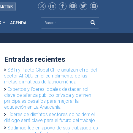
SLETTER
Search
S
AGENDA
Entradas recientes
SBTi y Pacto Global Chile analizan el rol del
sector AFOLU en el cumplimiento de las
metas climáticas de latinoamérica
Expertos y líderes locales destacan rol
clave de alianza público-privada y definen
principales desafíos para mejorar la
educación en La Araucanía
Líderes de distintos sectores coinciden: el
diálogo será clave para el futuro del trabajo
Sodimac fue en apoyo de sus trabajadores