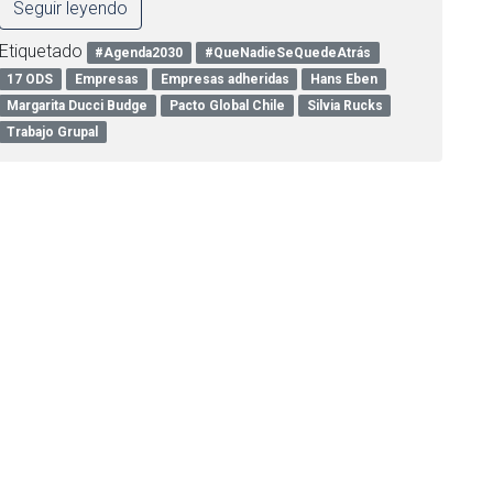
Seguir leyendo
Etiquetado
#Agenda2030
#QueNadieSeQuedeAtrás
17 ODS
Empresas
Empresas adheridas
Hans Eben
Margarita Ducci Budge
Pacto Global Chile
Silvia Rucks
Trabajo Grupal