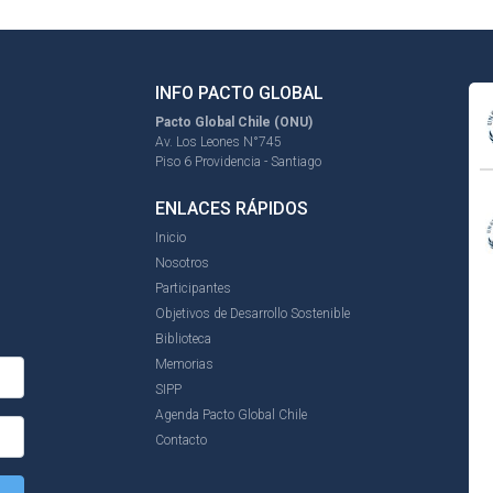
INFO PACTO GLOBAL
Pacto Global Chile (ONU)
Av. Los Leones N°745
Piso 6 Providencia - Santiago
ENLACES RÁPIDOS
Inicio
Nosotros
Participantes
Objetivos de Desarrollo Sostenible
Biblioteca
Memorias
SIPP
Agenda Pacto Global Chile
Contacto