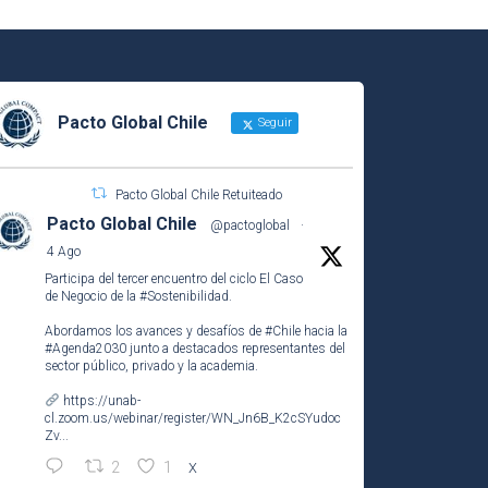
Pacto Global Chile
Seguir
Pacto Global Chile Retuiteado
Pacto Global Chile
@pactoglobal
·
4 Ago
Participa del tercer encuentro del ciclo El Caso
de Negocio de la
#Sostenibilidad
.
Abordamos los avances y desafíos de
#Chile
hacia la
#Agenda2030
junto a destacados representantes del
sector público, privado y la academia.
https://unab-
cl.zoom.us/webinar/register/WN_Jn6B_K2cSYudoc
Zv...
2
1
X