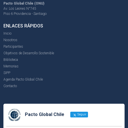
Pacto Global Chile (ONU)
Av. Los Leones N°745
Piso 6 Providencia - Santiago
ENLACES RÁPIDOS
Inicio
Nosotros
Participantes
Objetivos de Desarrollo Sostenible
Biblioteca
Memorias
SIPP
Agenda Pacto Global Chile
Contacto
Pacto Global Chile
Seguir