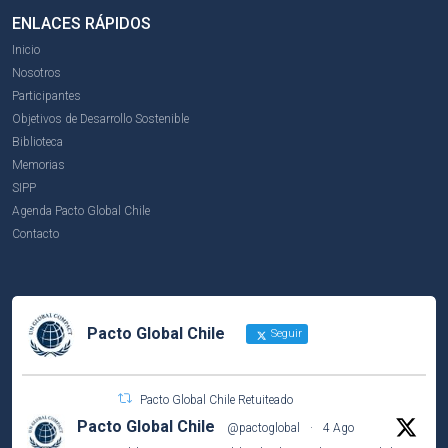
ENLACES RÁPIDOS
Inicio
Nosotros
Participantes
Objetivos de Desarrollo Sostenible
Biblioteca
Memorias
SIPP
Agenda Pacto Global Chile
Contacto
Pacto Global Chile
Seguir
Pacto Global Chile Retuiteado
Pacto Global Chile
@pactoglobal
·
4 Ago