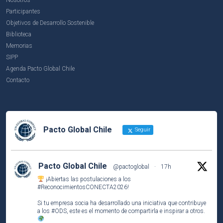
Participantes
Objetivos de Desarrollo Sostenible
Biblioteca
Memorias
SIPP
Agenda Pacto Global Chile
Contacto
Pacto Global Chile
Seguir
Pacto Global Chile
@pactoglobal
·
17h
¡Abiertas las postulaciones a los
#ReconocimientosCONECTA2026
!
Si tu empresa socia ha desarrollado una iniciativa que contribuye
a los
#ODS
, este es el momento de compartirla e inspirar a otros.