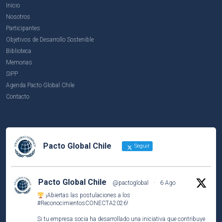
Inicio
Nosotros
Participantes
Objetivos de Desarrollo Sostenible
Biblioteca
Memorias
SIPP
Agenda Pacto Global Chile
Contacto
Pacto Global Chile
Seguir
Pacto Global Chile
@pactoglobal
·
6 Ago
¡Abiertas las postulaciones a los
#ReconocimientosCONECTA2026
!
Si tu empresa socia ha desarrollado una iniciativa que contribuye