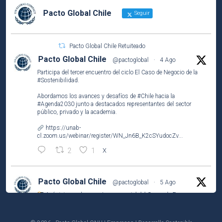
Pacto Global Chile
Seguir
Pacto Global Chile Retuiteado
Pacto Global Chile
@pactoglobal
·
4 Ago
Participa del tercer encuentro del ciclo El Caso de Negocio de la
#Sostenibilidad
.
Abordamos los avances y desafíos de
#Chile
hacia la
#Agenda2030
junto a destacados representantes del sector
público, privado y la academia.
https://unab-
cl.zoom.us/webinar/register/WN_Jn6B_K2cSYudocZv...
2
1
X
Pacto Global Chile
@pactoglobal
·
5 Ago
Así vivimos el encuentro presencial del Grupo de Empresas
Líderes por el
#ODS2
(#HambreCero) en
@NestleCL
.
Analizamos los resultados del Observatorio Nutricional