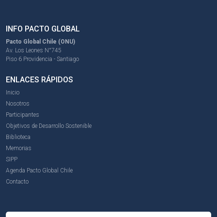
INFO PACTO GLOBAL
Pacto Global Chile (ONU)
Av. Los Leones N°745
Piso 6 Providencia - Santiago
ENLACES RÁPIDOS
Inicio
Nosotros
Participantes
Objetivos de Desarrollo Sostenible
Biblioteca
Memorias
SIPP
Agenda Pacto Global Chile
Contacto