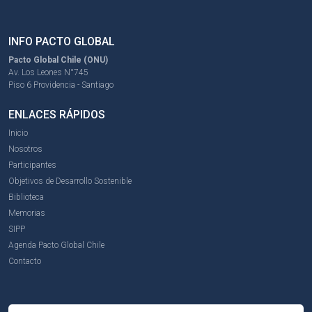
INFO PACTO GLOBAL
Pacto Global Chile (ONU)
Av. Los Leones N°745
Piso 6 Providencia - Santiago
ENLACES RÁPIDOS
Inicio
Nosotros
Participantes
Objetivos de Desarrollo Sostenible
Biblioteca
Memorias
SIPP
Agenda Pacto Global Chile
Contacto