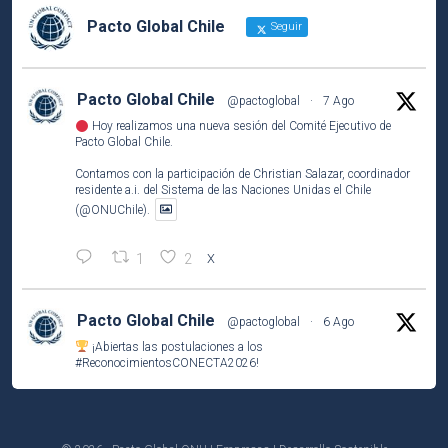
Pacto Global Chile
Seguir
Pacto Global Chile
@pactoglobal
·
7 Ago
Hoy realizamos una nueva sesión del Comité Ejecutivo de
Pacto Global Chile.
Contamos con la participación de Christian Salazar, coordinador
residente a.i. del Sistema de las Naciones Unidas el Chile
(@ONUChile).
1
2
X
Pacto Global Chile
@pactoglobal
·
6 Ago
¡Abiertas las postulaciones a los
#ReconocimientosCONECTA2026
!
Si tu empresa socia ha desarrollado una iniciativa que contribuye
a los
#ODS
, este es el momento de compartirla e inspirar a otros.