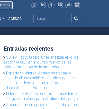
SLETTER
Search
S
AGENDA
Entradas recientes
SBTi y Pacto Global Chile analizan el rol del
sector AFOLU en el cumplimiento de las
metas climáticas de latinoamérica
Expertos y líderes locales destacan rol
clave de alianza público-privada y definen
principales desafíos para mejorar la
educación en La Araucanía
Líderes de distintos sectores coinciden: el
diálogo será clave para el futuro del trabajo
Sodimac fue en apoyo de sus trabajadores