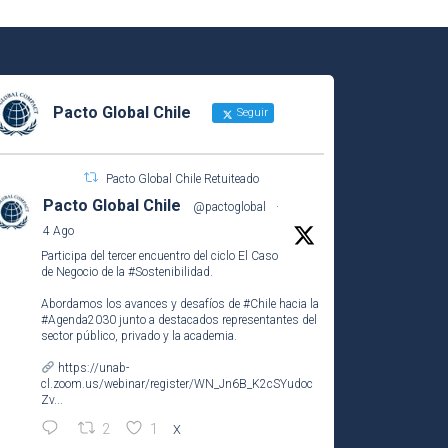
Pacto Global Chile
Seguir
Pacto Global Chile Retuiteado
Pacto Global Chile
@pactoglobal
·
4 Ago
Participa del tercer encuentro del ciclo El Caso
de Negocio de la
#Sostenibilidad
.
Abordamos los avances y desafíos de
#Chile
hacia la
#Agenda2030
junto a destacados representantes del
sector público, privado y la academia.
https://unab-
cl.zoom.us/webinar/register/WN_Jn6B_K2cSYudoc
Zv...
2
1
X