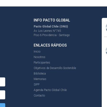
INFO PACTO GLOBAL
Pacto Global Chile (ONU)
Av. Los Leones N°745
Piso 6 Providencia - Santiago
ENLACES RÁPIDOS
Inicio
Nosotros
Participantes
Objetivos de Desarrollo Sostenible
Biblioteca
Memorias
SIPP
Agenda Pacto Global Chile
Contacto