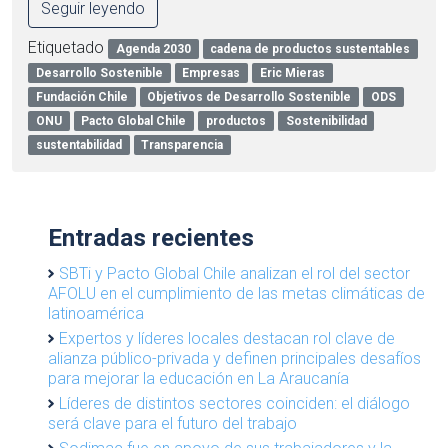
Seguir leyendo
Etiquetado
Agenda 2030
cadena de productos sustentables
Desarrollo Sostenible
Empresas
Eric Mieras
Fundación Chile
Objetivos de Desarrollo Sostenible
ODS
ONU
Pacto Global Chile
productos
Sostenibilidad
sustentabilidad
Transparencia
Entradas recientes
SBTi y Pacto Global Chile analizan el rol del sector
AFOLU en el cumplimiento de las metas climáticas de
latinoamérica
Expertos y líderes locales destacan rol clave de
alianza público-privada y definen principales desafíos
para mejorar la educación en La Araucanía
Líderes de distintos sectores coinciden: el diálogo
será clave para el futuro del trabajo