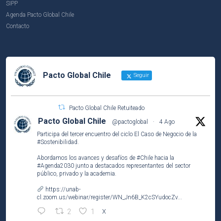
SIPP
Agenda Pacto Global Chile
Contacto
Pacto Global Chile
Seguir
Pacto Global Chile Retuiteado
Pacto Global Chile
@pactoglobal
·
4 Ago
Participa del tercer encuentro del ciclo El Caso de Negocio de la
#Sostenibilidad
.
Abordamos los avances y desafíos de
#Chile
hacia la
#Agenda2030
junto a destacados representantes del sector
público, privado y la academia.
https://unab-
cl.zoom.us/webinar/register/WN_Jn6B_K2cSYudocZv...
2
1
X