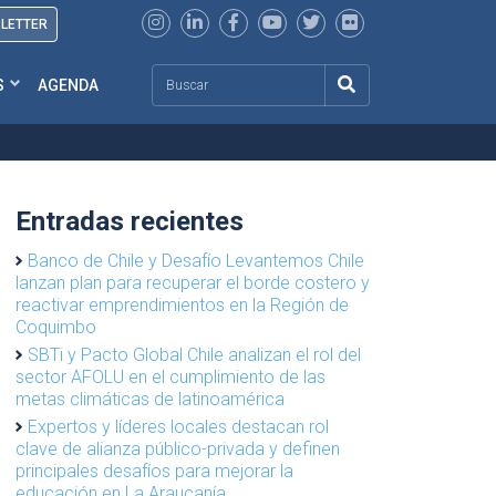
SLETTER
Search
S
AGENDA
Entradas recientes
Banco de Chile y Desafío Levantemos Chile
lanzan plan para recuperar el borde costero y
reactivar emprendimientos en la Región de
Coquimbo
SBTi y Pacto Global Chile analizan el rol del
sector AFOLU en el cumplimiento de las
metas climáticas de latinoamérica
Expertos y líderes locales destacan rol
clave de alianza público-privada y definen
principales desafíos para mejorar la
educación en La Araucanía