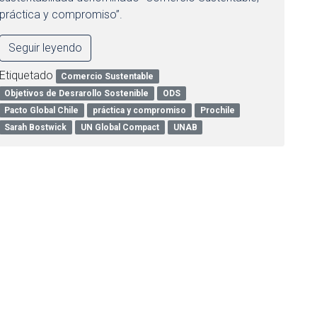
práctica y compromiso”.
Seguir leyendo
Etiquetado
Comercio Sustentable
Objetivos de Desrarollo Sostenible
ODS
Pacto Global Chile
práctica y compromiso
Prochile
Sarah Bostwick
UN Global Compact
UNAB