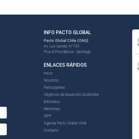
INFO PACTO GLOBAL
Pacto Global Chile (ONU)
Av. Los Leones N°745
Piso 6 Providencia - Santiago
ENLACES RÁPIDOS
Inicio
Nosotros
Participantes
Objetivos de Desarrollo Sostenible
Biblioteca
Memorias
SIPP
Agenda Pacto Global Chile
Contacto