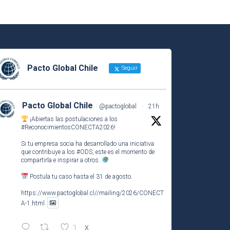
Pacto Global Chile
Seguir
Pacto Global Chile
@pactoglobal
·
21h
¡Abiertas las postulaciones a los
#ReconocimientosCONECTA2026
!
Si tu empresa socia ha desarrollado una iniciativa
que contribuye a los
#ODS
, este es el momento de
compartirla e inspirar a otros.
Postula tu caso hasta el 31 de agosto.
https://www.pactoglobal.cl//mailing/2026/CONECT
A-1.html
1
X