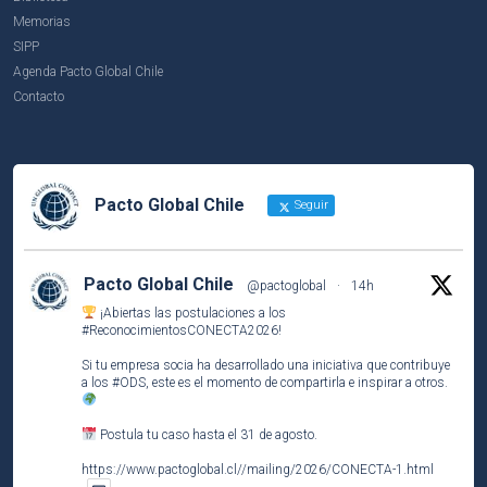
Memorias
SIPP
Agenda Pacto Global Chile
Contacto
Pacto Global Chile
Seguir
Pacto Global Chile
@pactoglobal
·
14h
¡Abiertas las postulaciones a los
#ReconocimientosCONECTA2026
!
Si tu empresa socia ha desarrollado una iniciativa que contribuye
a los
#ODS
, este es el momento de compartirla e inspirar a otros.
Postula tu caso hasta el 31 de agosto.
https://www.pactoglobal.cl//mailing/2026/CONECTA-1.html