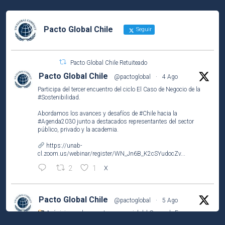
Pacto Global Chile
Seguir
Pacto Global Chile Retuiteado
Pacto Global Chile
@pactoglobal
·
4 Ago
Participa del tercer encuentro del ciclo El Caso de Negocio de la
#Sostenibilidad
.
Abordamos los avances y desafíos de
#Chile
hacia la
#Agenda2030
junto a destacados representantes del sector
público, privado y la academia.
https://unab-
cl.zoom.us/webinar/register/WN_Jn6B_K2cSYudocZv...
2
1
X
Pacto Global Chile
@pactoglobal
·
5 Ago
Así vivimos el encuentro presencial del Grupo de Empresas
Líderes por el
#ODS2
(#HambreCero) en
@NestleCL
.