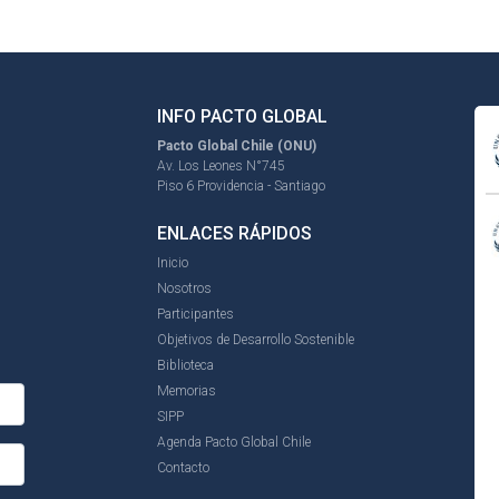
INFO PACTO GLOBAL
Pacto Global Chile (ONU)
Av. Los Leones N°745
Piso 6 Providencia - Santiago
ENLACES RÁPIDOS
Inicio
Nosotros
Participantes
Objetivos de Desarrollo Sostenible
Biblioteca
Memorias
SIPP
Agenda Pacto Global Chile
Contacto