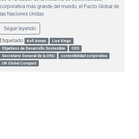
corporativa más grande del mundo, el Pacto Global de
las Naciones Unidas.
Seguir leyendo
Etiquetado
Kofi Annan
Lise Kingo
Objetivos de Desarrollo Sostenible
ODS
Secretario General de la ONU
sostenibilidad corporativa
UN Global Compact