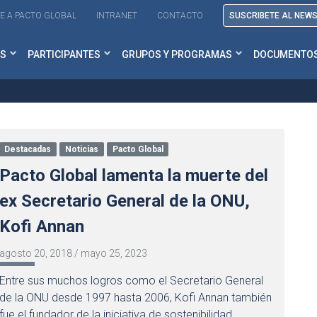
E A PACTO GLOBAL
INTRANET
CONTACTO
SUSCRIBETE AL NEW
S
PARTICIPANTES
GRUPOS Y PROGRAMAS
DOCUMENTO
Destacadas
Noticias
Pacto Global
Pacto Global lamenta la muerte del
ex Secretario General de la ONU,
Kofi Annan
agosto 20, 2018
/
mayo 25, 2023
Entre sus muchos logros como el Secretario General
de la ONU desde 1997 hasta 2006, Kofi Annan también
fue el fundador de la iniciativa de sostenibilidad