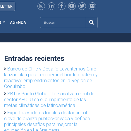
SLETTER
Search
S
AGENDA
Entradas recientes
Banco de Chile y Desafío Levantemos Chile
lanzan plan para recuperar el borde costero y
reactivar emprendimientos en la Región de
Coquimbo
SBTi y Pacto Global Chile analizan el rol del
sector AFOLU en el cumplimiento de las
metas climáticas de latinoamérica
Expertos y líderes locales destacan rol
clave de alianza público-privada y definen
principales desafíos para mejorar la
educación en La Araucanía