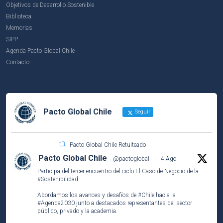
Objetivos de Desarrollo Sostenible
Biblioteca
Memorias
SIPP
Agenda Pacto Global Chile
Contacto
Pacto Global Chile
Seguir
Pacto Global Chile Retuiteado
Pacto Global Chile
@pactoglobal
·
4 Ago
Participa del tercer encuentro del ciclo El Caso de Negocio de la
#Sostenibilidad
.
Abordamos los avances y desafíos de
#Chile
hacia la
#Agenda2030
junto a destacados representantes del sector
público, privado y la academia.