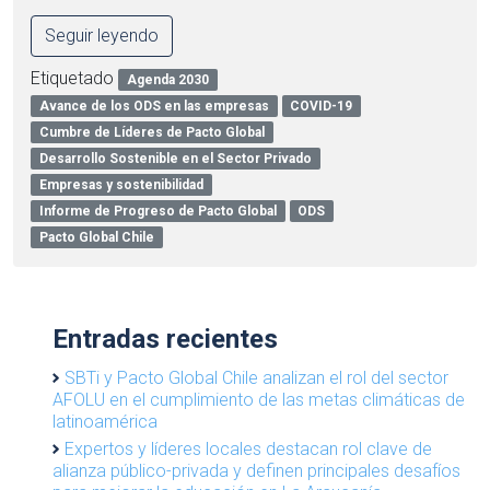
Seguir leyendo
Etiquetado
Agenda 2030
Avance de los ODS en las empresas
COVID-19
Cumbre de Líderes de Pacto Global
Desarrollo Sostenible en el Sector Privado
Empresas y sostenibilidad
Informe de Progreso de Pacto Global
ODS
Pacto Global Chile
Entradas recientes
SBTi y Pacto Global Chile analizan el rol del sector
AFOLU en el cumplimiento de las metas climáticas de
latinoamérica
Expertos y líderes locales destacan rol clave de
alianza público-privada y definen principales desafíos