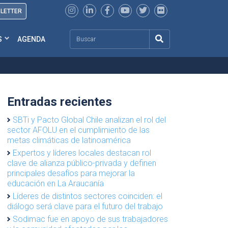
SLETTER
Search
S
AGENDA
Entradas recientes
SBTi y Pacto Global Chile analizan el rol del
sector AFOLU en el cumplimiento de las
metas climáticas de latinoamérica
Expertos y líderes locales destacan rol
clave de alianza público-privada y definen
principales desafíos para mejorar la
educación en La Araucanía
Líderes de distintos sectores coinciden: el
diálogo será clave para el futuro del trabajo
Sodimac fue en apoyo de sus trabajadores