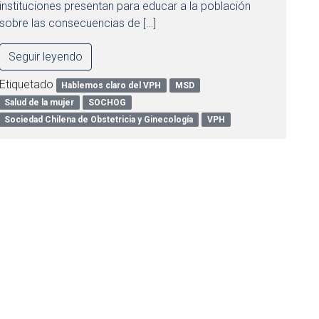
instituciones presentan para educar a la población
sobre las consecuencias de […]
Seguir leyendo
Etiquetado
Hablemos claro del VPH
MSD
Salud de la mujer
SOCHOG
Sociedad Chilena de Obstetricia y Ginecología
VPH