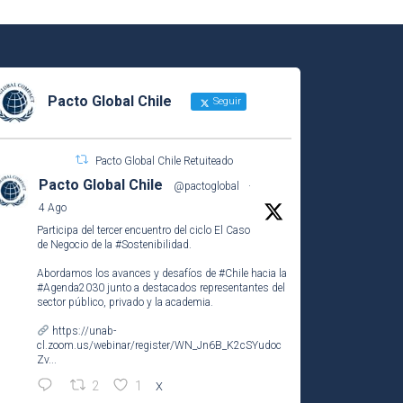
Pacto Global Chile
Seguir
Pacto Global Chile Retuiteado
Pacto Global Chile
@pactoglobal
·
4 Ago
Participa del tercer encuentro del ciclo El Caso
de Negocio de la
#Sostenibilidad
.
Abordamos los avances y desafíos de
#Chile
hacia la
#Agenda2030
junto a destacados representantes del
sector público, privado y la academia.
https://unab-
cl.zoom.us/webinar/register/WN_Jn6B_K2cSYudoc
Zv...
2
1
X