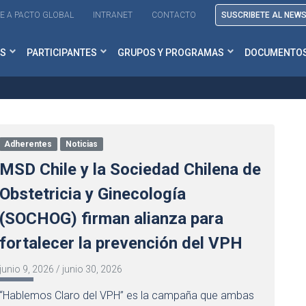
E A PACTO GLOBAL
INTRANET
CONTACTO
SUSCRIBETE AL NEW
S
PARTICIPANTES
GRUPOS Y PROGRAMAS
DOCUMENTO
Adherentes
Noticias
MSD Chile y la Sociedad Chilena de
Obstetricia y Ginecología
(SOCHOG) firman alianza para
fortalecer la prevención del VPH
junio 9, 2026
/
junio 30, 2026
“Hablemos Claro del VPH” es la campaña que ambas