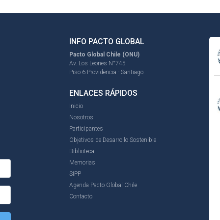
INFO PACTO GLOBAL
Pacto Global Chile (ONU)
Av. Los Leones N°745
Piso 6 Providencia - Santiago
ENLACES RÁPIDOS
Inicio
Nosotros
Participantes
Objetivos de Desarrollo Sostenible
Biblioteca
Memorias
SIPP
Agenda Pacto Global Chile
Contacto