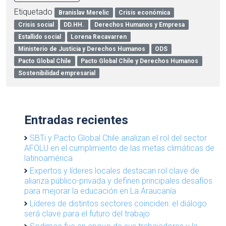
Etiquetado
Branislav Merelic
Crisis económica
Crisis social
DD.HH.
Derechos Humanos y Empresa
Estallido social
Lorena Recavarren
Ministerio de Justicia y Derechos Humanos
ODS
Pacto Global Chile
Pacto Global Chile y Derechos Humanos
Sostenibilidad empresarial
Entradas recientes
SBTi y Pacto Global Chile analizan el rol del sector
AFOLU en el cumplimiento de las metas climáticas de
latinoamérica
Expertos y líderes locales destacan rol clave de
alianza público-privada y definen principales desafíos
para mejorar la educación en La Araucanía
Líderes de distintos sectores coinciden: el diálogo
será clave para el futuro del trabajo