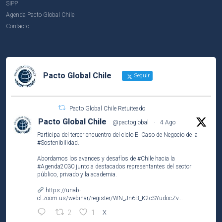
SIPP
Agenda Pacto Global Chile
Contacto
Pacto Global Chile
Seguir
Pacto Global Chile Retuiteado
Pacto Global Chile
@pactoglobal
·
4 Ago
Participa del tercer encuentro del ciclo El Caso de Negocio de la
#Sostenibilidad
.
Abordamos los avances y desafíos de
#Chile
hacia la
#Agenda2030
junto a destacados representantes del sector
público, privado y la academia.
https://unab-
cl.zoom.us/webinar/register/WN_Jn6B_K2cSYudocZv...
2
1
X