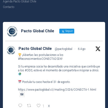
Agenda Pacto Global Chile
Contacto
Pacto Global Chile
Seguir
Pacto Global Chile
@pactoglobal
·
6 Ago
¡Abiertas las postulaciones a los
#ReconocimientosCONECTA2026
!
Si tu empresa socia ha desarrollado una iniciativa que contribuye
a los
#ODS
, este es el momento de compartirla e inspirar a otros.
Postula tu caso hasta el 31 de agosto.
https://www.pactoglobal.cl//mailing/2026/CONECTA-1.html
1
X