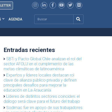
SLETTER
Search
S
AGENDA
Entradas recientes
SBTi y Pacto Global Chile analizan el rol del
sector AFOLU en el cumplimiento de las
metas climáticas de latinoamérica
Expertos y líderes locales destacan rol
clave de alianza público-privada y definen
principales desafíos para mejorar la
educación en La Araucanía
Líderes de distintos sectores coinciden: el
diálogo será clave para el futuro del trabajo
Sodimac fue en apoyo de sus trabajadores