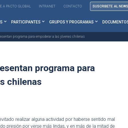
E A PACTO GLOBAL
INTRANET
CONTACTO
SUSCRIBETE AL NEW
S
PARTICIPANTES
GRUPOS Y PROGRAMAS
DOCUMENTO
esentan programa para empoderar a las jóvenes chilenas
esentan programa para
s chilenas
evitado realizar alguna actividad por haberse sentido mal
do presión por verse más lindas, y en más de la mitad de