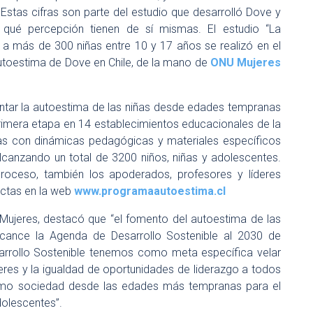
Estas cifras son parte del estudio que desarrolló Dove y
qué percepción tienen de sí mismas. El estudio “La
 a más de 300 niñas entre 10 y 17 años se realizó en el
utoestima de Dove en Chile, de la mano de
ONU Mujeres
tar la autoestima de las niñas desde edades tempranas
rimera etapa en 14 establecimientos educacionales de la
das con dinámicas pedagógicas y materiales específicos
alcanzando un total de 3200 niños, niñas y adolescentes.
oceso, también los apoderados, profesores y líderes
actas en la web
www.programaautoestima.cl
ujeres, destacó que “el fomento del autoestima de las
lcance la Agenda de Desarrollo Sostenible al 2030 de
arrollo Sostenible tenemos como meta específica velar
jeres y la igualdad de oportunidades de liderazgo a todos
 como sociedad desde las edades más tempranas para el
dolescentes”.