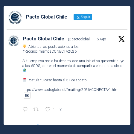
Pacto Global Chile
Seguir
Pacto Global Chile
@pactoglobal
·
6 Ago
¡Abiertas las postulaciones a los
#ReconocimientosCONECTA2026
!
Si tu empresa socia ha desarrollado una iniciativa que contribuye
a los
#ODS
, este es el momento de compartirla e inspirar a otros.
Postula tu caso hasta el 31 de agosto.
https://www.pactoglobal.cl//mailing/2026/CONECTA-1.html
1
X
Pacto Global Chile Retuiteado