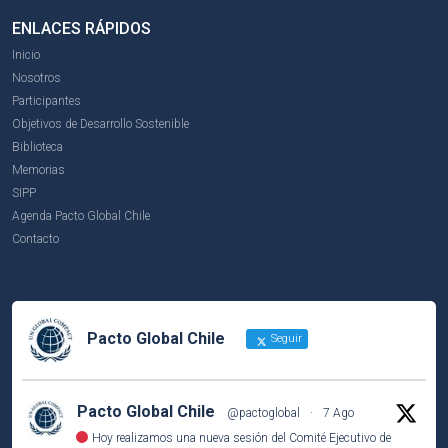
ENLACES RÁPIDOS
Inicio
Nosotros
Participantes
Objetivos de Desarrollo Sostenible
Biblioteca
Memorias
SIPP
Agenda Pacto Global Chile
Contacto
Pacto Global Chile
Seguir
Pacto Global Chile
@pactoglobal
·
7 Ago
Hoy realizamos una nueva sesión del Comité Ejecutivo de