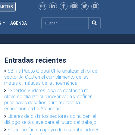
SLETTER
Search
S
AGENDA
Entradas recientes
SBTi y Pacto Global Chile analizan el rol del
sector AFOLU en el cumplimiento de las
metas climáticas de latinoamérica
Expertos y líderes locales destacan rol
clave de alianza público-privada y definen
principales desafíos para mejorar la
educación en La Araucanía
Líderes de distintos sectores coinciden: el
diálogo será clave para el futuro del trabajo
Sodimac fue en apoyo de sus trabajadores