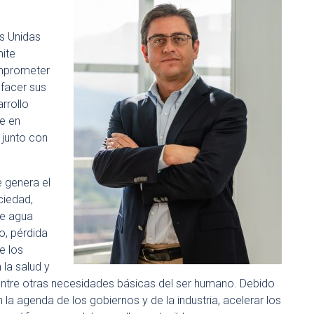
s Unidas
mite
omprometer
sfacer sus
rrollo
me en
 junto con
 genera el
ciedad,
de agua
o, pérdida
e los
la salud y
, entre otras necesidades básicas del ser humano. Debido
 la agenda de los gobiernos y de la industria, acelerar los