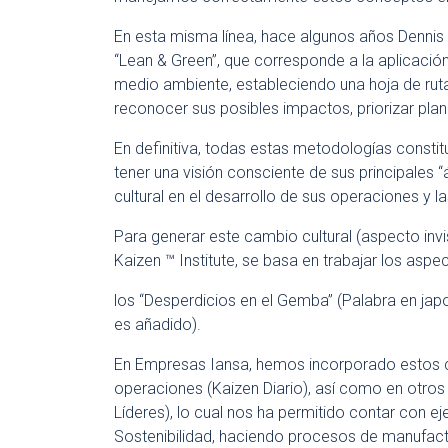
En esta misma línea, hace algunos años Dennis Ave
“Lean & Green”, que corresponde a la aplicació
medio ambiente, estableciendo una hoja de ru
reconocer sus posibles impactos, priorizar plane
En definitiva, todas estas metodologías constitu
tener una visión consciente de sus principales 
cultural en el desarrollo de sus operaciones y 
Para generar este cambio cultural (aspecto inv
Kaizen ™ Institute, se basa en trabajar los asp
los “Desperdicios en el Gemba” (Palabra en japo
es añadido).
En Empresas Iansa, hemos incorporado estos co
operaciones (Kaizen Diario), así como en otro
Líderes), lo cual nos ha permitido contar con 
Sostenibilidad, haciendo procesos de manufactu