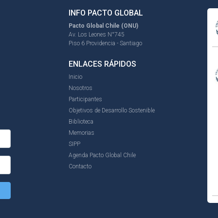
INFO PACTO GLOBAL
Pacto Global Chile (ONU)
Av. Los Leones N°745
Piso 6 Providencia - Santiago
ENLACES RÁPIDOS
Inicio
Nosotros
Participantes
Objetivos de Desarrollo Sostenible
Biblioteca
Memorias
SIPP
Agenda Pacto Global Chile
Contacto