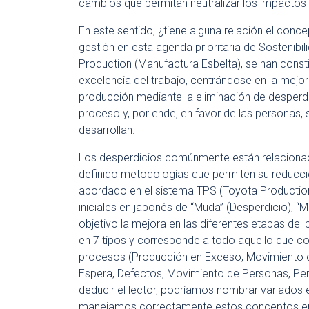
cambios que permitan neutralizar los impactos y
En este sentido, ¿tiene alguna relación el con
gestión en esta agenda prioritaria de Sostenibil
Production (Manufactura Esbelta), se han const
excelencia del trabajo, centrándose en la mejor
producción mediante la eliminación de desperdi
proceso y, por ende, en favor de las personas, 
desarrollan.
Los desperdicios comúnmente están relacionad
definido metodologías que permiten su reducci
abordado en el sistema TPS (Toyota Production
iniciales en japonés de “Muda” (Desperdicio), “M
objetivo la mejora en las diferentes etapas del 
en 7 tipos y corresponde a todo aquello que co
procesos (Producción en Exceso, Movimiento de
Espera, Defectos, Movimiento de Personas, P
deducir el lector, podríamos nombrar variados e
manejamos correctamente estos conceptos en