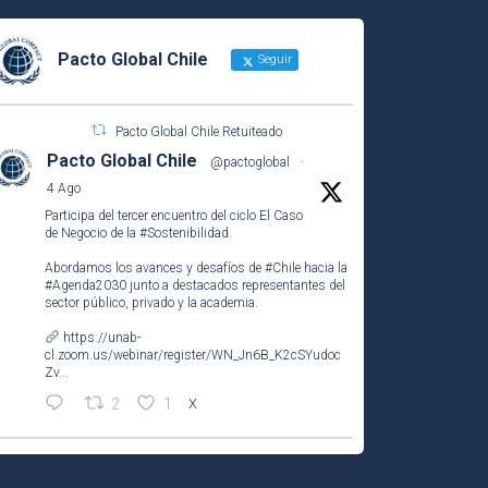
Pacto Global Chile
Seguir
Pacto Global Chile Retuiteado
Pacto Global Chile
@pactoglobal
·
4 Ago
Participa del tercer encuentro del ciclo El Caso
de Negocio de la
#Sostenibilidad
.
Abordamos los avances y desafíos de
#Chile
hacia la
#Agenda2030
junto a destacados representantes del
sector público, privado y la academia.
https://unab-
cl.zoom.us/webinar/register/WN_Jn6B_K2cSYudoc
Zv...
2
1
X
Pacto Global Chile
@pactoglobal
·