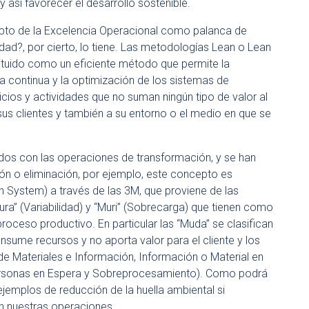
 así favorecer el desarrollo sostenible.
cepto de la Excelencia Operacional como palanca de
idad?, por cierto, lo tiene. Las metodologías Lean o Lean
ituido como un eficiente método que permite la
a continua y la optimización de los sistemas de
cios y actividades que no suman ningún tipo de valor al
sus clientes y también a su entorno o el medio en que se
os con las operaciones de transformación, y se han
ón o eliminación, por ejemplo, este concepto es
 System) a través de las 3M, que proviene de las
ura” (Variabilidad) y “Muri” (Sobrecarga) que tienen como
proceso productivo. En particular las “Muda” se clasifican
nsume recursos y no aporta valor para el cliente y los
 Materiales e Información, Información o Material en
ersonas en Espera y Sobreprocesamiento). Como podrá
jemplos de reducción de la huella ambiental si
 nuestras operaciones.