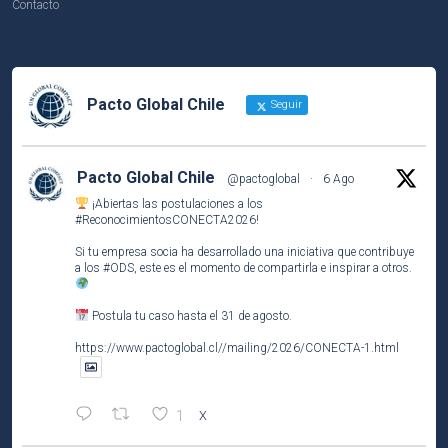
Contacto
Pacto Global Chile
Seguir
Pacto Global Chile
@pactoglobal
·
6 Ago
¡Abiertas las postulaciones a los
#ReconocimientosCONECTA2026
!
Si tu empresa socia ha desarrollado una iniciativa que contribuye
a los
#ODS
, este es el momento de compartirla e inspirar a otros.
Postula tu caso hasta el 31 de agosto.
https://www.pactoglobal.cl//mailing/2026/CONECTA-1.html
1
X