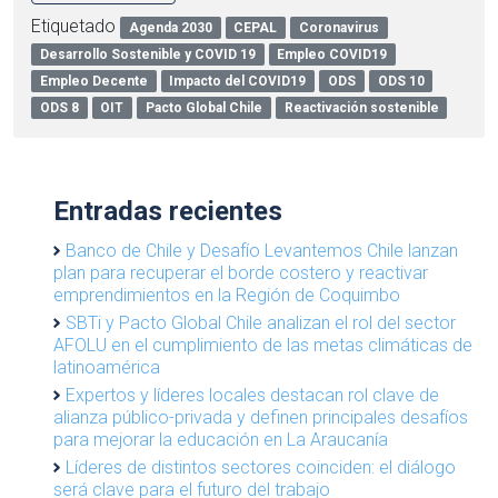
Etiquetado
Agenda 2030
CEPAL
Coronavirus
Desarrollo Sostenible y COVID 19
Empleo COVID19
Empleo Decente
Impacto del COVID19
ODS
ODS 10
ODS 8
OIT
Pacto Global Chile
Reactivación sostenible
Entradas recientes
Banco de Chile y Desafío Levantemos Chile lanzan
plan para recuperar el borde costero y reactivar
emprendimientos en la Región de Coquimbo
SBTi y Pacto Global Chile analizan el rol del sector
AFOLU en el cumplimiento de las metas climáticas de
latinoamérica
Expertos y líderes locales destacan rol clave de
alianza público-privada y definen principales desafíos
para mejorar la educación en La Araucanía
Líderes de distintos sectores coinciden: el diálogo
será clave para el futuro del trabajo