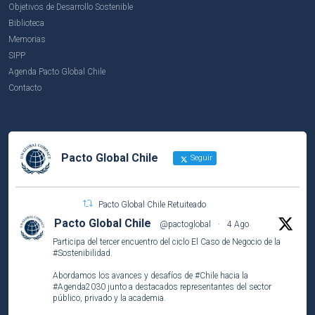
Objetivos de Desarrollo Sostenible
Biblioteca
Memorias
SIPP
Agenda Pacto Global Chile
Contacto
Pacto Global Chile
Seguir
Pacto Global Chile Retuiteado
Pacto Global Chile
@pactoglobal
·
4 Ago
Participa del tercer encuentro del ciclo El Caso de Negocio de la
#Sostenibilidad
.
Abordamos los avances y desafíos de
#Chile
hacia la
#Agenda2030
junto a destacados representantes del sector
público, privado y la academia.