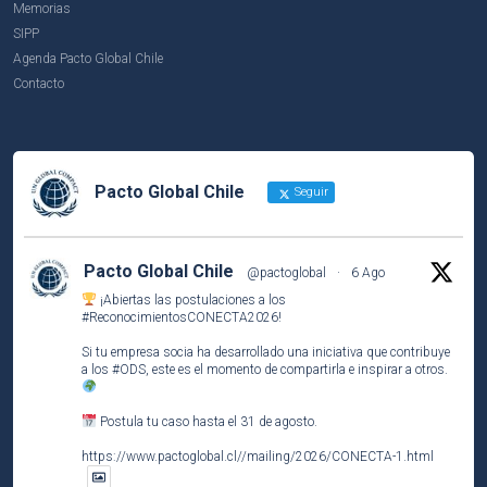
Memorias
SIPP
Agenda Pacto Global Chile
Contacto
Pacto Global Chile
Seguir
Pacto Global Chile
@pactoglobal
·
6 Ago
¡Abiertas las postulaciones a los
#ReconocimientosCONECTA2026
!
Si tu empresa socia ha desarrollado una iniciativa que contribuye
a los
#ODS
, este es el momento de compartirla e inspirar a otros.
Postula tu caso hasta el 31 de agosto.
https://www.pactoglobal.cl//mailing/2026/CONECTA-1.html