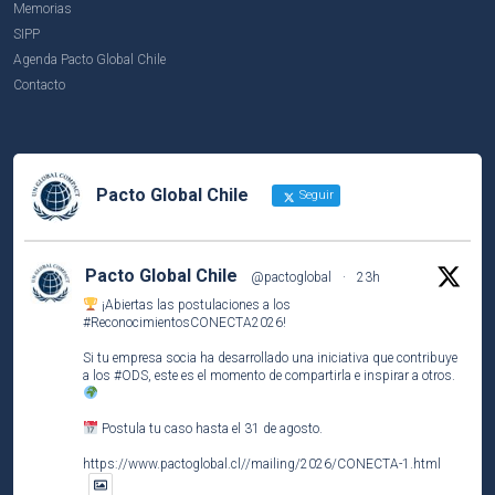
Memorias
SIPP
Agenda Pacto Global Chile
Contacto
Pacto Global Chile
Seguir
Pacto Global Chile
@pactoglobal
·
23h
¡Abiertas las postulaciones a los
#ReconocimientosCONECTA2026
!
Si tu empresa socia ha desarrollado una iniciativa que contribuye
a los
#ODS
, este es el momento de compartirla e inspirar a otros.
Postula tu caso hasta el 31 de agosto.
https://www.pactoglobal.cl//mailing/2026/CONECTA-1.html