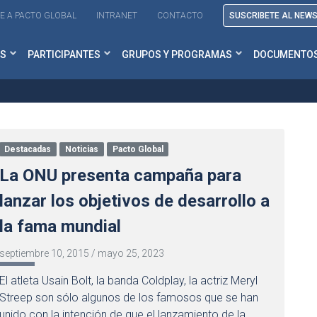
E A PACTO GLOBAL
INTRANET
CONTACTO
SUSCRIBETE AL NEW
S
PARTICIPANTES
GRUPOS Y PROGRAMAS
DOCUMENTO
Destacadas
Noticias
Pacto Global
La ONU presenta campaña para
lanzar los objetivos de desarrollo a
la fama mundial
septiembre 10, 2015
/
mayo 25, 2023
El atleta Usain Bolt, la banda Coldplay, la actriz Meryl
Streep son sólo algunos de los famosos que se han
unido con la intención de que el lanzamiento de la