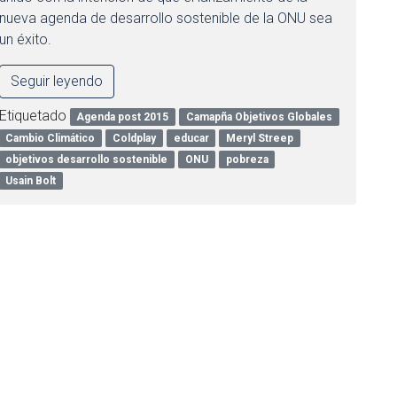
nueva agenda de desarrollo sostenible de la ONU sea
un éxito.
Seguir leyendo
Etiquetado
Agenda post 2015
Camapña Objetivos Globales
Cambio Climático
Coldplay
educar
Meryl Streep
objetivos desarrollo sostenible
ONU
pobreza
Usain Bolt