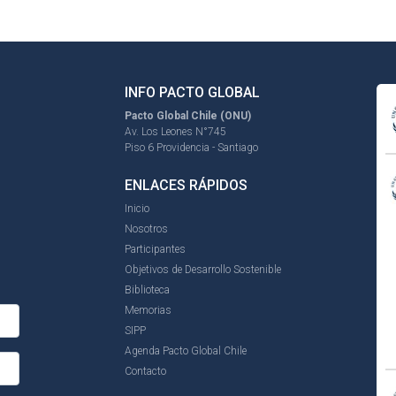
INFO PACTO GLOBAL
Pacto Global Chile (ONU)
Av. Los Leones N°745
Piso 6 Providencia - Santiago
ENLACES RÁPIDOS
Inicio
Nosotros
Participantes
Objetivos de Desarrollo Sostenible
Biblioteca
Memorias
SIPP
Agenda Pacto Global Chile
Contacto