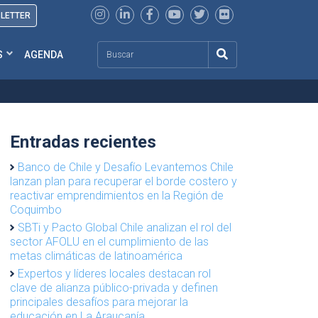
SLETTER
Search
S
AGENDA
Entradas recientes
Banco de Chile y Desafío Levantemos Chile
lanzan plan para recuperar el borde costero y
reactivar emprendimientos en la Región de
Coquimbo
SBTi y Pacto Global Chile analizan el rol del
sector AFOLU en el cumplimiento de las
metas climáticas de latinoamérica
Expertos y líderes locales destacan rol
clave de alianza público-privada y definen
principales desafíos para mejorar la
educación en La Araucanía