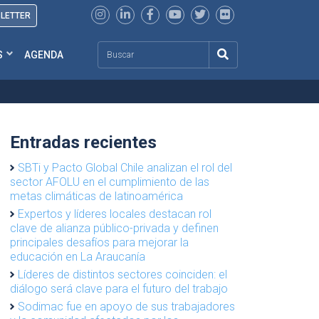
SLETTER
Search
S
AGENDA
Entradas recientes
SBTi y Pacto Global Chile analizan el rol del
sector AFOLU en el cumplimiento de las
metas climáticas de latinoamérica
Expertos y líderes locales destacan rol
clave de alianza público-privada y definen
principales desafíos para mejorar la
educación en La Araucanía
Líderes de distintos sectores coinciden: el
diálogo será clave para el futuro del trabajo
Sodimac fue en apoyo de sus trabajadores