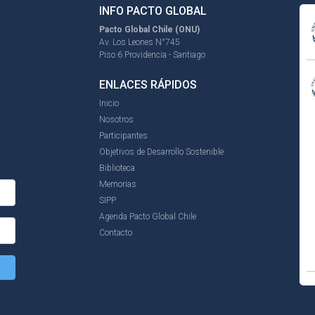
INFO PACTO GLOBAL
Pacto Global Chile (ONU)
Av. Los Leones N°745
Piso 6 Providencia - Santiago
ENLACES RÁPIDOS
Inicio
Nosotros
Participantes
Objetivos de Desarrollo Sostenible
Biblioteca
Memorias
SIPP
Agenda Pacto Global Chile
Contacto