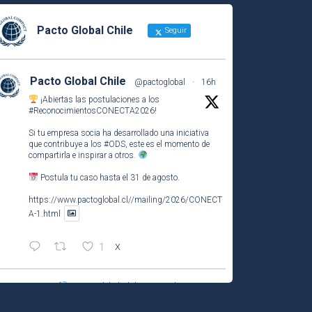
Pacto Global Chile
Seguir
Pacto Global Chile
@pactoglobal
·
16h
¡Abiertas las postulaciones a los
#ReconocimientosCONECTA2026
!
Si tu empresa socia ha desarrollado una iniciativa
que contribuye a los
#ODS
, este es el momento de
compartirla e inspirar a otros.
Postula tu caso hasta el 31 de agosto.
https://www.pactoglobal.cl//mailing/2026/CONECT
A-1.html
1
X
Pacto Global Chile Retuiteado
Pacto Global Chile
@pactoglobal
·