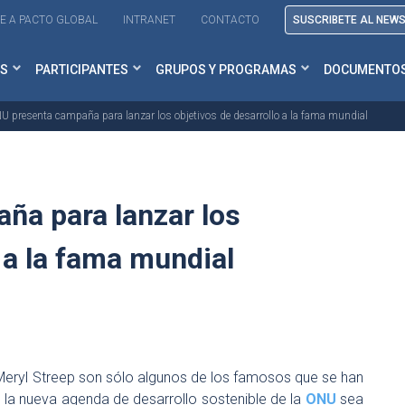
E A PACTO GLOBAL
INTRANET
CONTACTO
SUSCRIBETE AL NEW
S
PARTICIPANTES
GRUPOS Y PROGRAMAS
DOCUMENTO
U presenta campaña para lanzar los objetivos de desarrollo a la fama mundial
ña para lanzar los
 a la fama mundial
iz Meryl Streep son sólo algunos de los famosos que se han
e la nueva agenda de desarrollo sostenible de la
ONU
sea