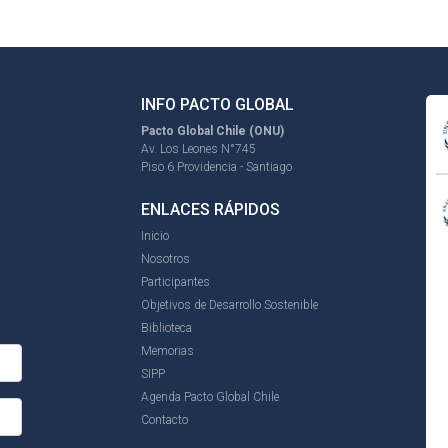
INFO PACTO GLOBAL
Pacto Global Chile (ONU)
Av. Los Leones N°745
Piso 6 Providencia - Santiago
ENLACES RÁPIDOS
Inicio
Nosotros
Participantes
Objetivos de Desarrollo Sostenible
Biblioteca
Memorias
SIPP
Agenda Pacto Global Chile
Contacto