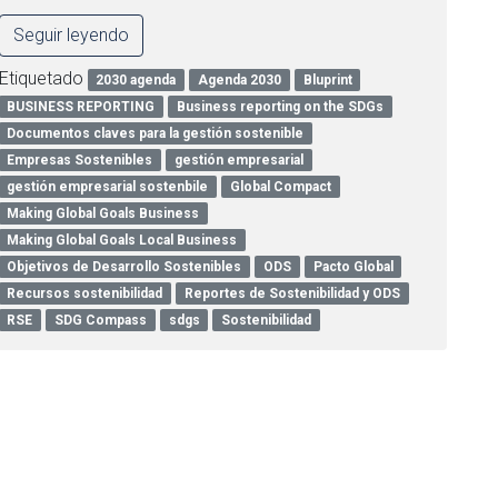
Seguir leyendo
Etiquetado
2030 agenda
Agenda 2030
Bluprint
BUSINESS REPORTING
Business reporting on the SDGs
Documentos claves para la gestión sostenible
Empresas Sostenibles
gestión empresarial
gestión empresarial sostenbile
Global Compact
Making Global Goals Business
Making Global Goals Local Business
Objetivos de Desarrollo Sostenibles
ODS
Pacto Global
Recursos sostenibilidad
Reportes de Sostenibilidad y ODS
RSE
SDG Compass
sdgs
Sostenibilidad