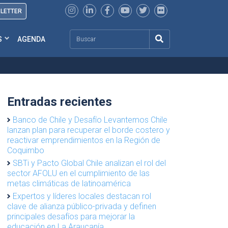
SLETTER
Search
S
AGENDA
Entradas recientes
Banco de Chile y Desafío Levantemos Chile
lanzan plan para recuperar el borde costero y
reactivar emprendimientos en la Región de
Coquimbo
SBTi y Pacto Global Chile analizan el rol del
sector AFOLU en el cumplimiento de las
metas climáticas de latinoamérica
Expertos y líderes locales destacan rol
clave de alianza público-privada y definen
principales desafíos para mejorar la
educación en La Araucanía