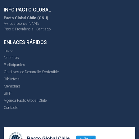
INFO PACTO GLOBAL
Pacto Global Chile (ONU)
Av. Los Leones N°745
Piso 6 Providencia - Santiago
ENLACES RÁPIDOS
Inicio
Nosotros
Participantes
Objetivos de Desarrollo Sostenible
Biblioteca
Memorias
SIPP
Agenda Pacto Global Chile
Contacto
Pacto Global Chile
Seguir