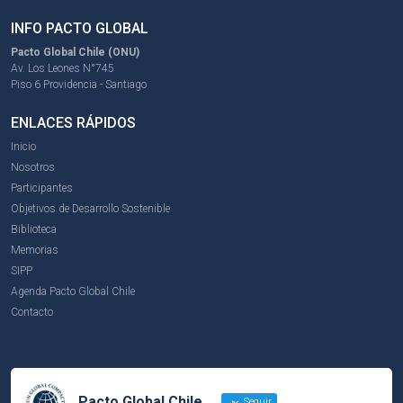
INFO PACTO GLOBAL
Pacto Global Chile (ONU)
Av. Los Leones N°745
Piso 6 Providencia - Santiago
ENLACES RÁPIDOS
Inicio
Nosotros
Participantes
Objetivos de Desarrollo Sostenible
Biblioteca
Memorias
SIPP
Agenda Pacto Global Chile
Contacto
Pacto Global Chile
Seguir