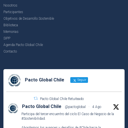
Nosotros
Participantes
Objetivos de Desarrollo Sostenible
Biblioteca
Memorias
SIPP
Agenda Pacto Global Chile
Contacto
Pacto Global Chile
Seguir
Pacto Global Chile Retuiteado
Pacto Global Chile
@pactoglobal
·
4 Ago
Participa del tercer encuentro del ciclo El Caso de Negocio de la
#Sostenibilidad
.
Abordamos los avances y desafíos de
#Chile
hacia la