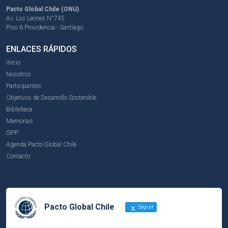
Pacto Global Chile (ONU)
Av. Los Leones N°745
Piso 6 Providencia - Santiago
ENLACES RÁPIDOS
Inicio
Nosotros
Participantes
Objetivos de Desarrollo Sostenible
Biblioteca
Memorias
SIPP
Agenda Pacto Global Chile
Contacto
Pacto Global Chile
Seguir