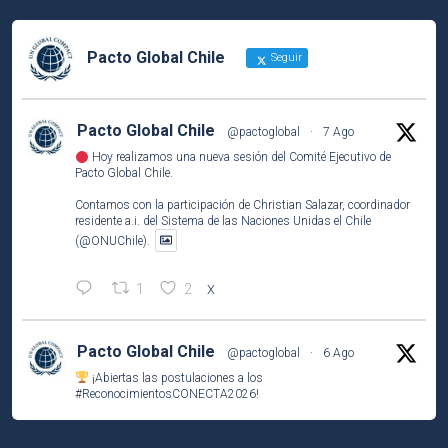
Pacto Global Chile
Seguir
Pacto Global Chile
@pactoglobal
·
7 Ago
Hoy realizamos una nueva sesión del Comité Ejecutivo de
Pacto Global Chile.
Contamos con la participación de Christian Salazar, coordinador
residente a.i. del Sistema de las Naciones Unidas el Chile
(@ONUChile).
1
2
X
Pacto Global Chile
@pactoglobal
·
6 Ago
¡Abiertas las postulaciones a los
#ReconocimientosCONECTA2026
!
Si tu empresa socia ha desarrollado una iniciativa que contribuye
a los
#ODS
, este es el momento de compartirla e inspirar a otros.