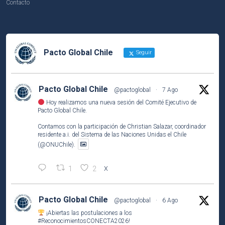
Contacto
Pacto Global Chile
Seguir
Pacto Global Chile
@pactoglobal
·
7 Ago
Hoy realizamos una nueva sesión del Comité Ejecutivo de
Pacto Global Chile.
Contamos con la participación de Christian Salazar, coordinador
residente a.i. del Sistema de las Naciones Unidas el Chile
(@ONUChile).
1
2
X
Pacto Global Chile
@pactoglobal
·
6 Ago
¡Abiertas las postulaciones a los
#ReconocimientosCONECTA2026
!