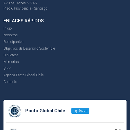
Av. Los Leones N°745
Piso 6 Providencia - Santiago
ENLACES RÁPIDOS
Inicio
Nosotros
Participantes
Objetivos de Desarrollo Sostenible
Biblioteca
Memorias
SIPP
Agenda Pacto Global Chile
Contacto
Pacto Global Chile
Seguir