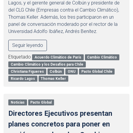
Lagos, y el gerente general de Colbún y presidente de
del CLG Chile (Empresas contra el Cambio Climático),
Thomas Keller. Además, los tres participaron en un
panel de conversación moderado por el rector de la
Universidad Adolfo Ibáñez, Andrés Benítez.
Seguir leyendo
Etiquetado
Acuerdo Climático de París
Cambio Climático
Cambio Climático y los Desafíos para Chile
Christiana Figueres
Colbún
ONU
Pacto Global Chile
Ricardo Lagos
Thomas Keller
Noticias
Pacto Global
Directores Ejecutivos presentan
planes concretos para poner en