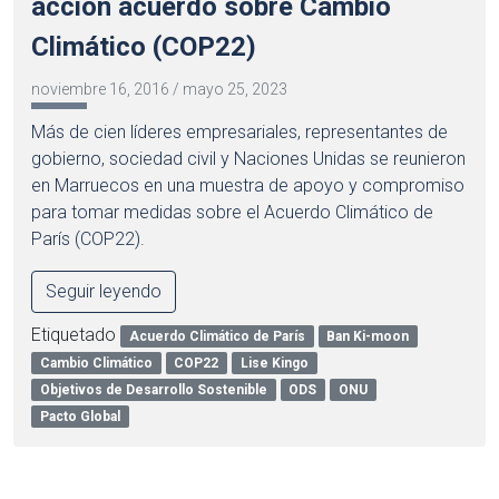
acción acuerdo sobre Cambio
Climático (COP22)
noviembre 16, 2016
/
mayo 25, 2023
Más de cien líderes empresariales, representantes de
gobierno, sociedad civil y Naciones Unidas se reunieron
en Marruecos en una muestra de apoyo y compromiso
para tomar medidas sobre el Acuerdo Climático de
París (COP22).
Seguir leyendo
Etiquetado
Acuerdo Climático de París
Ban Ki-moon
Cambio Climático
COP22
Lise Kingo
Objetivos de Desarrollo Sostenible
ODS
ONU
Pacto Global