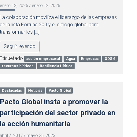
enero 13, 2026
/
enero 13, 2026
La colaboración moviliza el liderazgo de las empresas
de la lista Fortune 200 y el diálogo global para
transformar los […]
Seguir leyendo
Etiquetado
acción empresarial
Agua
Empresas
ODS 6
recursos hídricos
Resiliencia Hídrica
Destacadas
Noticias
Pacto Global
Pacto Global insta a promover la
participación del sector privado en
la acción humanitaria
abril 7, 2017
/
mayo 25, 2023