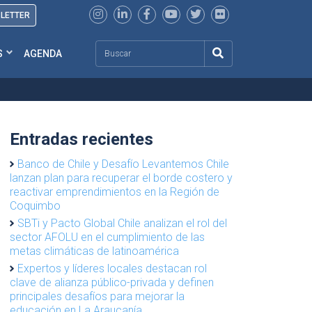
SLETTER
Search
S
AGENDA
Entradas recientes
Banco de Chile y Desafío Levantemos Chile
lanzan plan para recuperar el borde costero y
reactivar emprendimientos en la Región de
Coquimbo
SBTi y Pacto Global Chile analizan el rol del
sector AFOLU en el cumplimiento de las
metas climáticas de latinoamérica
Expertos y líderes locales destacan rol
clave de alianza público-privada y definen
principales desafíos para mejorar la
educación en La Araucanía