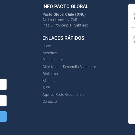
INFO PACTO GLOBAL
Pacto Global Chile (ONU)
Av. Los Leones N°745
Piso 6 Providencia - Santiago
ENLACES RÁPIDOS
Inicio
Nosotros
Participantes
Objetivos de Desarrollo Sostenible
Biblioteca
Memorias
SIPP
Agenda Pacto Global Chile
Contacto