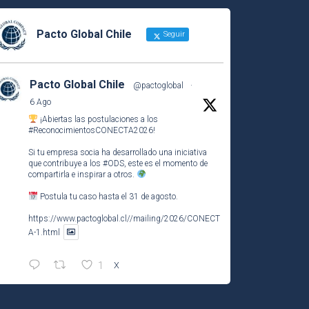
Pacto Global Chile
Seguir
Pacto Global Chile
@pactoglobal
·
6 Ago
¡Abiertas las postulaciones a los
#ReconocimientosCONECTA2026
!
Si tu empresa socia ha desarrollado una iniciativa
que contribuye a los
#ODS
, este es el momento de
compartirla e inspirar a otros.
Postula tu caso hasta el 31 de agosto.
https://www.pactoglobal.cl//mailing/2026/CONECT
A-1.html
1
X
Pacto Global Chile Retuiteado