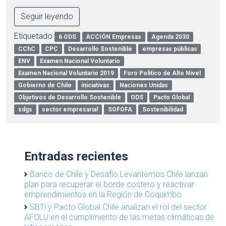
Seguir leyendo
Etiquetado
6 ODS
ACCIÓN Empresas
Agenda 2030
CChC
CPC
Desarrollo Sostenible
empresas públicas
ENV
Examen Nacional Voluntario
Examen Nacional Voluntario 2019
Foro Político de Alto Nivel
Gobierno de Chile
iniciativas
Naciones Unidas
Objetivos de Desarrollo Sostenible
ODS
Pacto Global
sdgs
sector empresarial
SOFOFA
Sostenibilidad
Entradas recientes
Banco de Chile y Desafío Levantemos Chile lanzan
plan para recuperar el borde costero y reactivar
emprendimientos en la Región de Coquimbo
SBTi y Pacto Global Chile analizan el rol del sector
AFOLU en el cumplimiento de las metas climáticas de