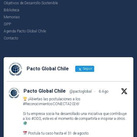
Objetivos de Desarrollo Sostenible
Biblioteca
Memorias
SIPP
Agenda Pacto Global Chile
Contacto
Pacto Global Chile
Seguir
Pacto Global Chile
@pactoglobal
·
6 Ago
¡Abiertas las postulaciones a los
#ReconocimientosCONECTA2026
!
Si tu empresa socia ha desarrollado una iniciativa que contribuye
a los
#ODS
, este es el momento de compartirla e inspirar a otros.
Postula tu caso hasta el 31 de agosto.