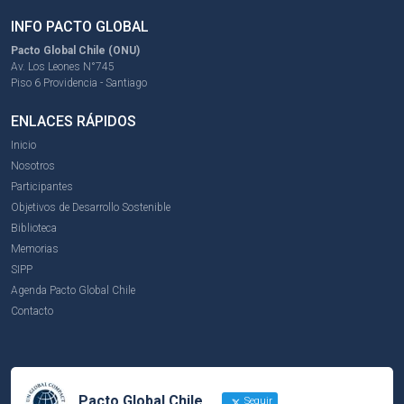
INFO PACTO GLOBAL
Pacto Global Chile (ONU)
Av. Los Leones N°745
Piso 6 Providencia - Santiago
ENLACES RÁPIDOS
Inicio
Nosotros
Participantes
Objetivos de Desarrollo Sostenible
Biblioteca
Memorias
SIPP
Agenda Pacto Global Chile
Contacto
Pacto Global Chile
Seguir